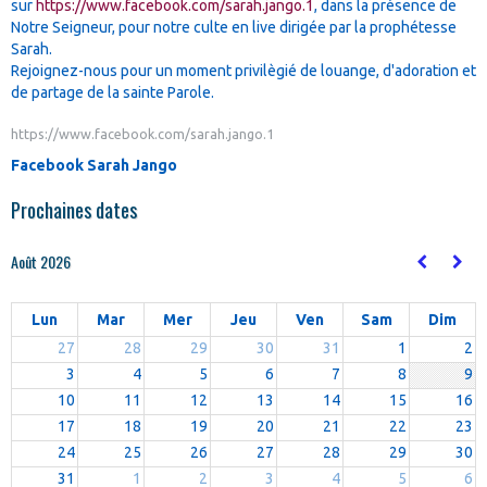
sur
https://www.facebook.com/sarah.jango.1
, dans la présence de
Notre Seigneur, pour notre culte en live dirigée par la prophétesse
Sarah.
Rejoignez-nous pour un moment privilègié de louange, d'adoration et
de partage de la sainte Parole.
https://www.facebook.com/sarah.jango.1
Facebook Sarah Jango
Prochaines dates
Août 2026
Lun
Mar
Mer
Jeu
Ven
Sam
Dim
27
28
29
30
31
1
2
3
4
5
6
7
8
9
10
11
12
13
14
15
16
17
18
19
20
21
22
23
24
25
26
27
28
29
30
31
1
2
3
4
5
6