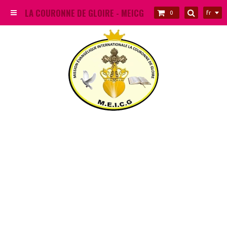
LA COURONNE DE GLOIRE - MEICG
fr
0