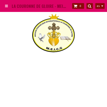
LA COURONNE DE GLOIRE - MEICG
es
0